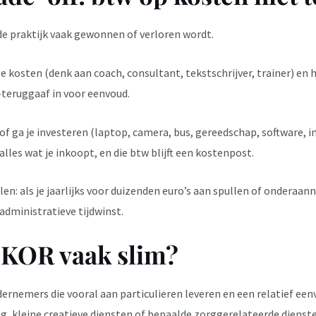
de praktijk vaak gewonnen of verloren wordt.
e kosten (denk aan coach, consultant, tekstschrijver, trainer) en 
w-teruggaaf in voor eenvoud.
of ga je investeren (laptop, camera, bus, gereedschap, software, i
lles wat je inkoopt, en die btw blijft een kostenpost.
en: als je jaarlijks voor duizenden euro’s aan spullen of onderaa
administratieve tijdwinst.
e KOR vaak slim?
ernemers die vooral aan particulieren leveren en een relatief ee
g, kleine creatieve diensten of bepaalde zorggerelateerde dienste