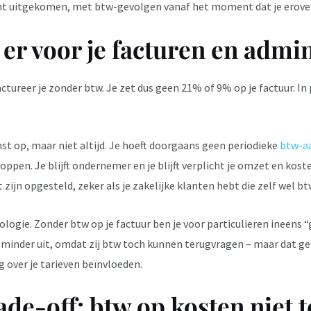
ent uitgekomen, met btw-gevolgen vanaf het moment dat je erove
er voor je facturen en admin
tureer je zonder btw. Je zet dus geen 21% of 9% op je factuur. In 
nst op, maar niet altijd. Je hoeft doorgaans geen periodieke
btw-aa
pen. Je blijft ondernemer en je blijft verplicht je omzet en kosten
st zijn opgesteld, zeker als je zakelijke klanten hebt die zelf wel 
ologie. Zonder btw op je factuur ben je voor particulieren ineens 
minder uit, omdat zij btw toch kunnen terugvragen – maar dat geld
 over je tarieven beïnvloeden.
ade-off: btw op kosten niet 