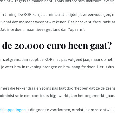
dse btw-regels te maken hebt, zoals intracommunautaire leverin
l in timing. De KOR kan je administratie tijdelijk vereenvoudigen, ma
 vanaf dat moment weer btw rekenen. Dat betekent: facturatie aan
Dat is te doen, maar liever gepland dan “opeens”.
r de 20.000 euro heen gaat?
e omzetgrens, dan stopt de KOR niet pas volgend jaar, maar op het
 je weer btw in rekening brengen en btw-aangifte doen. Het is dus
emers die lekker draaien soms pas laat doorhebben dat ze de grens b
e administratie niet continu is bijgewerkt, kan het ongemerkt gaan.
nkkoppelingen
is dit goed te voorkomen, omdat je omzetontwikkel