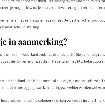
aangifte meer hoeft te doen. Het belangrijkste voordeel is dus m
ncreet: je mag de btw op je kosten en investeringen niet meer ter
ernemers met een relatief lage omzet. Je kiest er actief voor door
automatische vrijstelling.
je in aanmerking?
s je omzet in Nederland onder de drempel blijft (de bekende grens
 gaat hierbij om je omzet die in Nederland met btw belast zou zijn.
 in Nederland, dan is het meestal duidelijk: je omzet telt mee. L
n met btw-verlegging, dan kan het ingewikkelder worden welke om
een luxeprobleem maar risicobeperking. Een verkeerde inschatting k