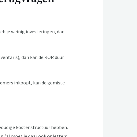
heb je weinig investeringen, dan
nventaris), dan kan de KOR duur
nnemers inkoopt, kan de gemiste
nvoudige kostenstructuur hebben.
n (al moet je daar ook opletten: