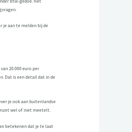
inder btw-gedoe. Het
ugvragen.
 je aan te melden bij de
 van 20.000 euro per
 Dat is een detail dat in de
ever je ook aan buitenlandse
zet wel of niet meetelt.
an betekenen dat je te laat