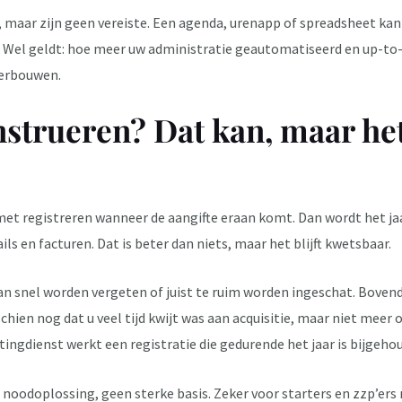
n, maar zijn geen vereiste. Een agenda, urenapp of spreadsheet ka
s. Wel geldt: hoe meer uw administratie geautomatiseerd en up-to-
derbouwen.
strueren? Dat kan, maar het 
t registreren wanneer de aangifte eraan komt. Dan wordt het ja
s en facturen. Dat is beter dan niets, maar het blijft kwetsbaar.
 snel worden vergeten of juist te ruim worden ingeschat. Bovend
schien nog dat u veel tijd kwijt was aan acquisitie, maar niet meer
stingdienst werkt een registratie die gedurende het jaar is bijgeho
 noodoplossing, geen sterke basis. Zeker voor starters en zzp’ers