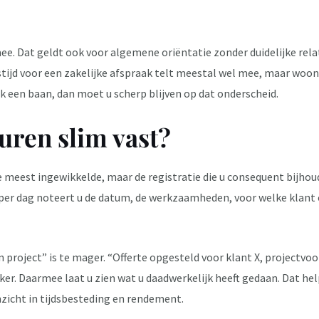
 mee. Dat geldt ook voor algemene oriëntatie zonder duidelijke re
eistijd voor een zakelijke afspraak telt meestal wel mee, maar woo
 een baan, dan moet u scherp blijven op dat onderscheid.
uren slim vast?
de meest ingewikkelde, maar de registratie die u consequent bijhou
per dag noteert u de datum, de werkzaamheden, voor welke klant o
 project” is te mager. “Offerte opgesteld voor klant X, projectvo
rker. Daarmee laat u zien wat u daadwerkelijk heeft gedaan. Dat hel
nzicht in tijdsbesteding en rendement.