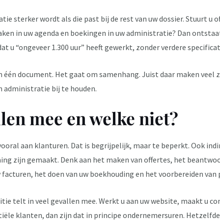
ie sterker wordt als die past bij de rest van uw dossier. Stuurt u of
raken in uw agenda en boekingen in uw administratie? Dan ontstaat
dat u “ongeveer 1.300 uur” heeft gewerkt, zonder verdere specificat
m één document. Het gaat om samenhang. Juist daar maken veel z
n administratie bij te houden.
llen mee en welke niet?
ral aan klanturen. Dat is begrijpelijk, maar te beperkt. Ook in
ng zijn gemaakt. Denk aan het maken van offertes, het beantwoor
 facturen, het doen van uw boekhouding en het voorbereiden van 
itie telt in veel gevallen mee. Werkt u aan uw website, maakt u c
iële klanten, dan zijn dat in principe ondernemersuren. Hetzelfde