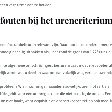
t een vast ritme aan te houden.
fouten bij het urencriterium
leen facturabele uren relevant zijn. Daardoor laten ondernemers 
nodig nadelig uitpakken als u net rond de grens van 1.225 uur zit.
an te algemene omschrijvingen. Een urenstaat moet niet voelen als
delijk wordt wat u deed en waarom dat zakelijk was, verliest uw on
d probleem. Wie in sommige maanden nauwelijks uren noteert en i
fde geldt voor een urenregistratie die niet past bij de omzet. Ee
ium niet haalt, want acquisitie en opstartkosten tellen ook mee.