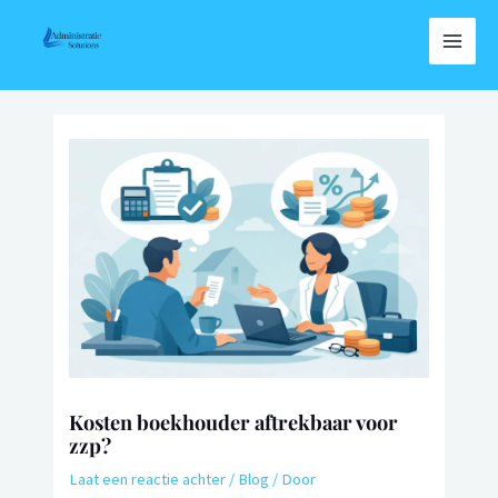
Kosten boekhouder aftrekbaar voor
zzp?
Laat een reactie achter
/
Blog
/ Door