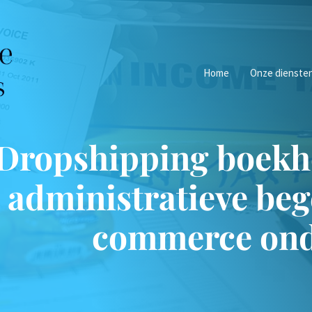
Home
Onze dienste
Dropshipping boekho
administratieve beg
commerce on