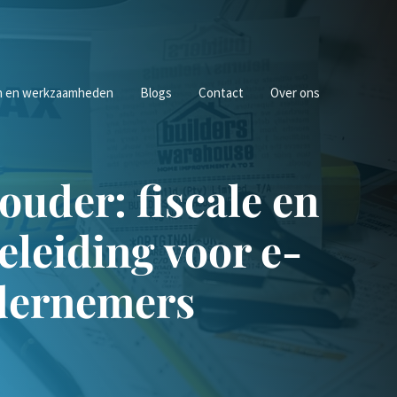
n en werkzaamheden
Blogs
Contact
Over ons
uder: fiscale en
eleiding voor e-
dernemers