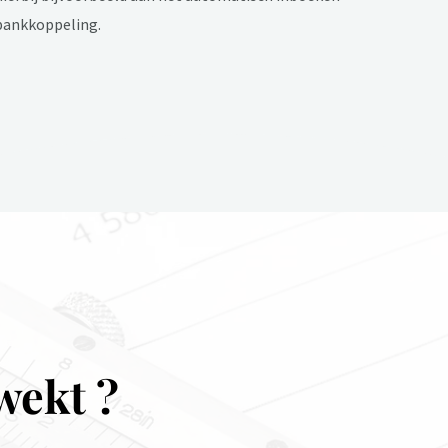
 bankkoppeling.
wekt ?