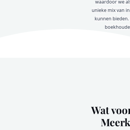
waardoor we al
unieke mix van i
kunnen bieden. D
boekhouder
Wat voo
Meerk