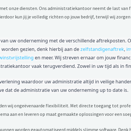
met onze diensten. Ons administratiekantoor neemt de last van fi
door kun jij je volledig richten op jouw bedrijf, terwijl wij zorge
ie van uw onderneming met de verschillende aftrekposten. 
 worden gezien, denk hierbij aan de
zelfstandigenaftrek
,
in
instvrijstelling
en meer. Wij streven ernaar om jouw financi
atiekantoor vaak terugverdiend. Zowel in uw tijd als in fi
rlening waardoor uw administratie altijd in veilige handen 
 we dat de administratie van uw onderneming up to date is.
den wij ongeëvenaarde flexibiliteit. Met directe toegang tot prof
hema aan en leveren op maat gemaakte oplossingen voor een soepe
unnen worden geautomatiseerd middels slimme software. Denk hi