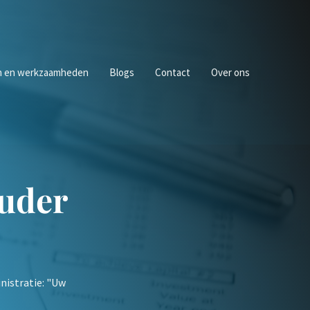
n en werkzaamheden
Blogs
Contact
Over ons
uder
nistratie: "Uw