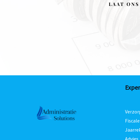
LAAT ONS
Exper
Verzor
Fiscale
Jaarre
Advies