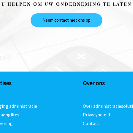
 U HELPEN OM UW ONDERNEMING TE LATEN
Neem contact met ons op
tises
Over ons
ging administratie
Over administratiesolut
 aangiftes
Privacybeleid
kening
Contact