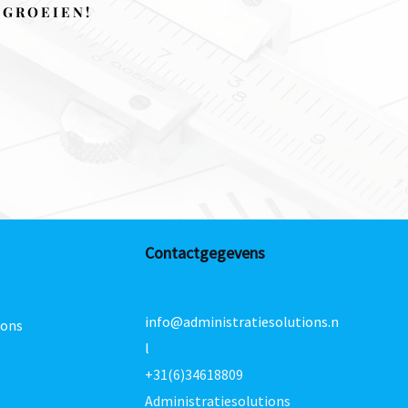
 GROEIEN!
Contactgegevens
info@administratiesolutions.n
ions
l
+31(6)34618809
Administratiesolutions